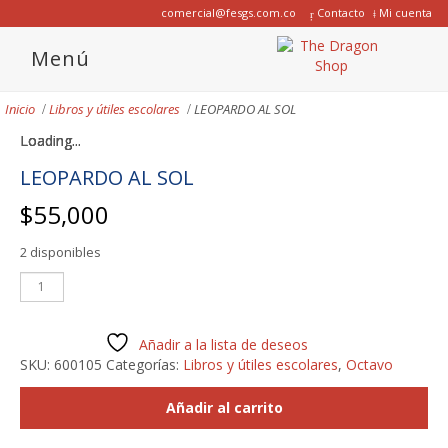
comercial@fesgs.com.co
Contacto
Mi cuenta
Menú
Inicio
Libros y útiles escolares
LEOPARDO AL SOL
Loading...
Loading...
Loading...
Loading...
LEOPARDO AL SOL
$
55,000
2 disponibles
LEOPARDO
AL
SOL
cantidad
Añadir a la lista de deseos
SKU:
600105
Categorías:
Libros y útiles escolares
,
Octavo
Añadir al carrito