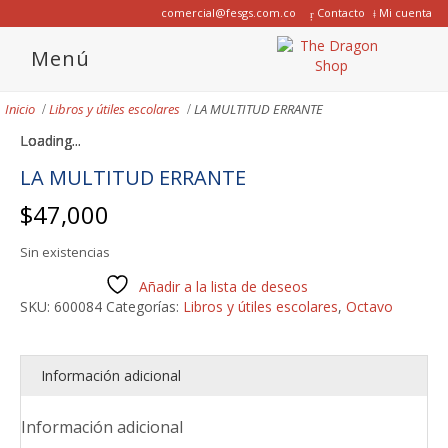
comercial@fesgs.com.co
Contacto
Mi cuenta
Menú
Inicio
Libros y útiles escolares
LA MULTITUD ERRANTE
Loading...
Loading...
Loading...
Loading...
LA MULTITUD ERRANTE
$
47,000
Sin existencias
Añadir a la lista de deseos
SKU:
600084
Categorías:
Libros y útiles escolares
,
Octavo
Información adicional
Información adicional